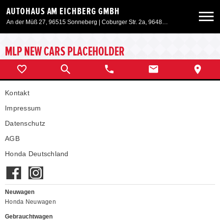
AUTOHAUS AM EICHBERG GMBH
An der Müß 27, 96515 Sonneberg | Coburger Str. 2a, 96487 Dörfles-Esbach
Neuwagen
MLP NEW CARS PLACEHOLDER
Gebrauchtwagen
Kontakt
Angebote
Impressum
Datenschutz
Service & Zubehör
AGB
Honda Deutschland
Unser Autohaus
Neuwagen
Honda Neuwagen
Gebrauchtwagen